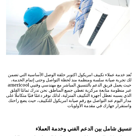
تُعد خدمة عملاء تكييف امريكول اكتوبر حلقة الوصل الأساسية التي تضمن
لك تجربة صيانة سلسة ومنظمة منذ لحظة التواصل وحتى إتمام الخدمة،
حيث يعمل فريق الدعم بالتنسيق المباشر مع مهندسي وفنيي americool
عبر منظومة متابعة مركزية تغطي جميع المناطق. نحن ندرك تمامًا القلق
الذي يسببه تعطل أجهزة التكييف المنزلية، لذلك نوفر دعمًا فنيًا متكاملًا على
مدار اليوم عند التواصل مع رقم صيانة امريكول للتكييف، حيث يضع راحتك
واستقرار جهازك في مقدمة الأولويات
تنسيق شامل بين الدعم الفني وخدمة العملاء