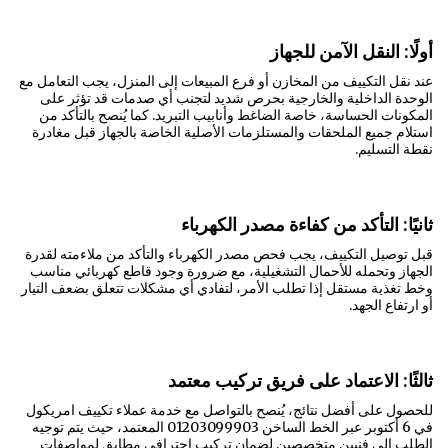
أولًا: النقل الآمن للجهاز
عند نقل التكييف من المخازن أو فرع المبيعات إلى المنزل، يجب التعامل مع
الوحدة الداخلية والخارجية بحرص شديد لتجنب أي صدمات قد تؤثر على
المكونات الحساسة، خاصة الضاغط وأنابيب التبريد. كما يُنصح بالتأكد من
استلام جميع الملحقات والمستلزمات الأصلية الخاصة بالجهاز قبل مغادرة
نقطة التسليم.
ثانيًا: التأكد من كفاءة مصدر الكهرباء
قبل توصيل التكييف، يجب فحص مصدر الكهرباء والتأكد من ملاءمته لقدرة
الجهاز وتحمله للأحمال التشغيلية، مع ضرورة وجود قاطع كهربائي مناسب
وخط تغذية مستقل إذا تطلب الأمر، لتفادي أي مشكلات تتعلق بضعف التيار
أو ارتفاع الجهد.
ثالثًا: الاعتماد على فريق تركيب معتمد
للحصول على أفضل نتائج، يُنصح بالتواصل مع خدمة عملاء تكييف امريكول
في 6 أكتوبر عبر الخط الساخن 01203099903 المعتمد، حيث يتم توجيه
الطلب إلى فنيين متخصصين لضمان تركيب احترافي مطابق لمواصفات