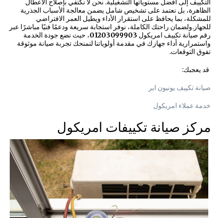
التكييف إلى أفضل مستوياتها التشغيلية. نحن لا نكتفي بإصلاح الأعطال
الظاهرة، بل نعتمد على تشخيص شامل يضمن معالجة الأسباب الجذرية
للمشكلة، بما يحافظ على استقرار الأداء ويطيل العمر الافتراضي
للجهاز.ولضمان راحتك الكاملة، نوفر استجابة سريعة ودعمًا فنيًا مباشرًا عبر
رقم صيانة تكييف امريكول
01203099903
، حيث نضع جودة الخدمة
واستمرارية أداء جهازك في مقدمة أولوياتنا لنمنحك تجربة صيانة موثوقة
تفوق التوقعات.
قد يعجبك:
صيانة تكييف يونيون اير
خدمة عملاء امريكول
مركز صيانة تكييفات امريكول