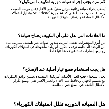
كم مرة يجب إجراء صيانة دورية لتكييف أمريكول؟
يُفضل إجراء صيانة وقائية مرتين سنويًا على الأقل (قبل موسم الصيف
وبعده) لضمان الحفاظ على كفاءة أجهزة Americool وتقليل احتمالات
الأعطال المفاجئة وارتفاع استهلاك الكهرباء.
ما العلامات التي تدل على أن التكييف يحتاج صيانة؟
من أبرز المؤشرات: ضعف التبريد، صدور أصوات غير طبيعية، تسريب مياه
من الوحدة الداخلية، توقف متكرر، أو زيادة ملحوظة في استهلاك الكهرباء،
وجميعها إشارات تستدعي فحصًا فنيًا عاجلًا.
هل يجب استخدام قطع غيار أصلية عند الإصلاح؟
نعم، استخدام قطع الغيار الأصلية أمريكول المعتمدة يضمن توافق المكونات
مع تصميم الجهاز، ويحافظ على الأداء والعمر الافتراضي، ويمنع تكرار
الأعطال الناتجة عن القطع غير المطابقة.
هل الصيانة الدورية تقلل استهلاك الكهرباء؟