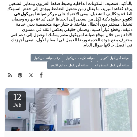
بالتأكيد، فتنظيف المكونات الداخلية وضبط ضغط الفريون ومعاير التشغيل
يرفع كفاءة التبريد، ما يقلل زمن تشغيل الضاغط ويؤدي إلى خفض استهلاك
الطاقة وتكاليف التشغيل، يبقى الاعتماد على
مركز صيانة امريكول في
اكتوبر
خطوة ذكية لكل من يسعى إلى الحفاظ على كفاءة جهازه وضمان
تشغيل مستقر دون أعطال مفاجئة. فاختيار جهة متخصصة يعني خدمة
دقيقة، وقطع غيار أصلية، وضمان حقيقي يعكس الثقة في مستوى
الأداء.ومن خلال موقع صيانة امريكول مصر يمكنك الوصول إلى دعم فني
محترف يضع جودة الخدمة ورضا العميل في المقام الأول، لتبقى أجهزتك
في أفضل حالاتها طوال العام.
صيانة أمريكول أكتوبر
صيانة تكييف امريكول
رقم صيانة امريكول
صيانة أمريكول الشيخ زايد
صيانة أمريكول حدائق اكتوبر
12
Feb