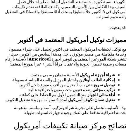
الكهرباء بنسبة كبيرة، خاصة عند التشغيل لساعات طويلة خلال فصل
الصيف.بهذا التكامل بين الأمان، التصميم، وكفاءة الطاقة، تقدم تكييفات
امريكول في 6 أكتوبر حلاً متطورًا يمنحك أداءً مستقرًا واقتصادًا في التشغيل
وثقة تدوم لسنوات.
قد يعجبك :
مميزات توكيل أمريكول المعتمد في أكتوبر
مع توكيل تكييفات امريكول المعتمد في اكتوبر تحصل على شراء مضمون
وخدمة متكاملة من مصدر موثوق داخل مدينة السادس من أكتوبر، حيث
تنتشر شبكة الموزعين المعتمدين لتوفير أجهزة
Americool
الأصلية بأرقام
مبيعات رسمية تضمن الجودة والاعتماد. مزايا الشراء عبر الموزع المعتمد:
شراء أجهزة امريكول
الأصلية بضمان رسمي معتمد.
إمكانية الطلب أونلاين
واختيار الموديل والسعة المناسبة بسهولة.
توصيل سريع
حتى باب المنزل من أقرب موزع داخل أكتوبر.
تركيب مجاني
ينفذه فنيون متخصصون باحترافية عالية.
أداء مثالي للجهاز
منذ التشغيل الأول مع الحفاظ على كفاءته.
تفعيل ضمان تكييف أمريكول
لمدة 5 سنوات من بدء تشغيل التكييف.
بهذا الأسلوب تحصل على تجربة شراء وتركيب آمنة وسلسة، مدعومة
بخدمة احترافية تحافظ على ثقتك وجودة جهازك لسنوات طويلة.
نصائح مركز صيانة تكييفات أمريكول